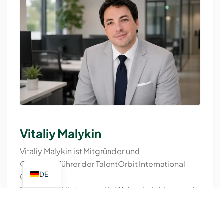
Vitaliy Malykin
Vitaliy Malykin ist Mitgründer und
Geschäftsführer der TalentOrbit International
DE
GmbH.
Mit seinem Hintergrund in Webentwicklung und
digitalem Marketing treibt er die konsequente
Digitalisierung aller Prozesse im Unternehmen