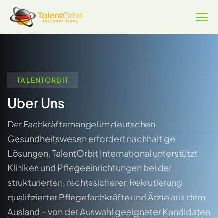
TALENTORBIT
Uber Uns
Der Fachkräftemangel im deutschen
Gesundheitswesen erfordert nachhaltige
Lösungen. TalentOrbit International unterstützt
Kliniken und Pflegeeinrichtungen bei der
strukturierten, rechtssicheren Rekrutierung
qualifizierter Pflegefachkräfte und Ärzte aus dem
Ausland – von der Auswahl geeigneter Kandidaten