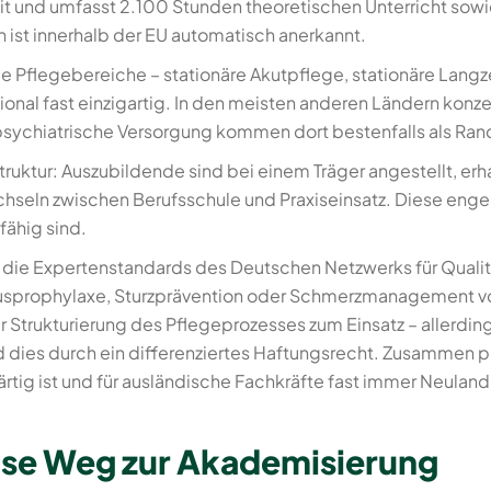
eit und umfasst 2.100 Stunden theoretischen Unterricht so
ist innerhalb der EU automatisch anerkannt.
le Pflegebereiche – stationäre Akutpflege, stationäre Lang
tional fast einzigartig. In den meisten anderen Ländern konz
psychiatrische Versorgung kommen dort bestenfalls als Ran
Struktur: Auszubildende sind bei einem Träger angestellt, e
echseln zwischen Berufsschule und Praxiseinsatz. Diese enge
fähig sind.
m die Expertenstandards des Deutschen Netzwerks für Qualit
itusprophylaxe, Sturzprävention oder Schmerzmanagement v
Strukturierung des Pflegeprozesses zum Einsatz – allerdin
ird dies durch ein differenziertes Haftungsrecht. Zusamme
rtig ist und für ausländische Fachkräfte fast immer Neuland 
eise Weg zur Akademisierung