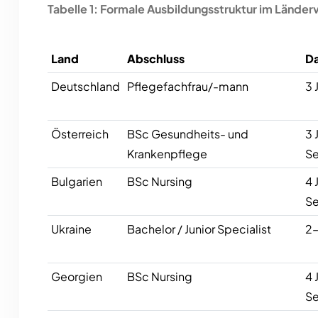
Tabelle 1: Formale Ausbildungsstruktur im Länder
Land
Abschluss
D
Deutschland
Pflegefachfrau/-mann
3 
Österreich
BSc Gesundheits- und
3 
Krankenpflege
Se
Bulgarien
BSc Nursing
4 
Se
Ukraine
Bachelor / Junior Specialist
2–
Georgien
BSc Nursing
4 
Se