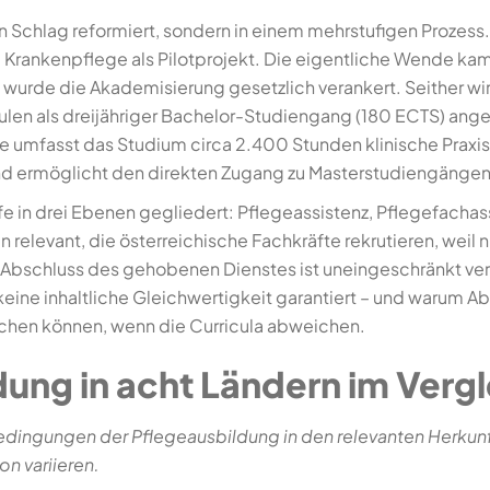
en Schlag reformiert, sondern in einem mehrstufigen Prozes
Krankenpflege als Pilotprojekt. Die eigentliche Wende kam 
urde die Akademisierung gesetzlich verankert. Seither wir
en als dreijähriger Bachelor-Studiengang (180 ECTS) angeb
ute umfasst das Studium circa 2.400 Stunden klinische Praxi
und ermöglicht den direkten Zugang zu Masterstudiengängen
fe in drei Ebenen gegliedert: Pflegeassistenz, Pflegefacha
en relevant, die österreichische Fachkräfte rekrutieren, wei
-Abschluss des gehobenen Dienstes ist uneingeschränkt ver
ine inhaltliche Gleichwertigkeit garantiert – und warum Ab
chen können, wenn die Curricula abweichen.
dung in acht Ländern im Vergl
bedingungen der Pflegeausbildung in den relevanten Herkun
on variieren.