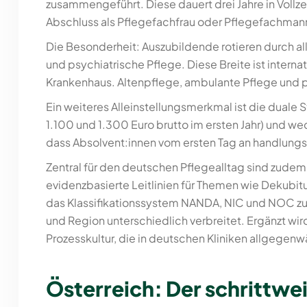
zusammengeführt. Diese dauert drei Jahre in Vollz
Abschluss als Pflegefachfrau oder Pflegefachmann 
Die Besonderheit: Auszubildende rotieren durch al
und psychiatrische Pflege. Diese Breite ist interna
Krankenhaus. Altenpflege, ambulante Pflege und 
Ein weiteres Alleinstellungsmerkmal ist die duale 
1.100 und 1.300 Euro brutto im ersten Jahr) und w
dass Absolvent:innen vom ersten Tag an handlungs
Zentral für den deutschen Pflegealltag sind zude
evidenzbasierte Leitlinien für Themen wie Dekub
das Klassifikationssystem NANDA, NIC und NOC zur 
und Region unterschiedlich verbreitet. Ergänzt w
Prozesskultur, die in deutschen Kliniken allgegenwä
Österreich: Der schrittw