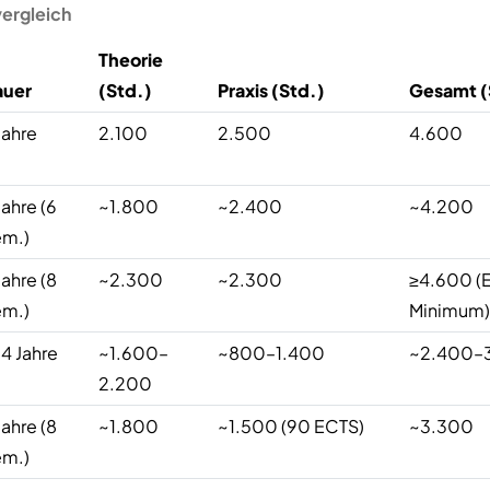
vergleich
Theorie
auer
(Std.)
Praxis (Std.)
Gesamt (
Jahre
2.100
2.500
4.600
Jahre (6
~1.800
~2.400
~4.200
m.)
Jahre (8
~2.300
~2.300
≥4.600 (
m.)
Minimum)
4 Jahre
~1.600–
~800–1.400
~2.400–
2.200
Jahre (8
~1.800
~1.500 (90 ECTS)
~3.300
m.)