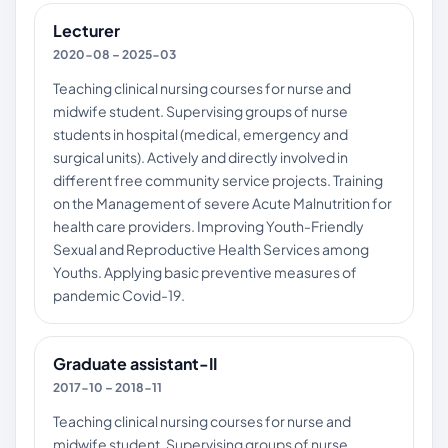
Lecturer
2020-08 – 2025-03
Teaching clinical nursing courses for nurse and
midwife student. Supervising groups of nurse
students in hospital (medical, emergency and
surgical units). Actively and directly involved in
different free community service projects. Training
on the Management of severe Acute Malnutrition for
health care providers. Improving Youth-Friendly
Sexual and Reproductive Health Services among
Youths. Applying basic preventive measures of
pandemic Covid-19.
Graduate assistant-II
2017-10 – 2018-11
Teaching clinical nursing courses for nurse and
midwife student. Supervising groups of nurse