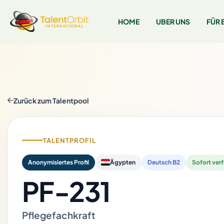
HOME
UBER UNS
FÜR 
Zurück zum Talentpool
TALENTPROFIL
Anonymisiertes Profil
Ägypten
Deutsch B2
Sofort ver
PF-231
Pflegefachkraft