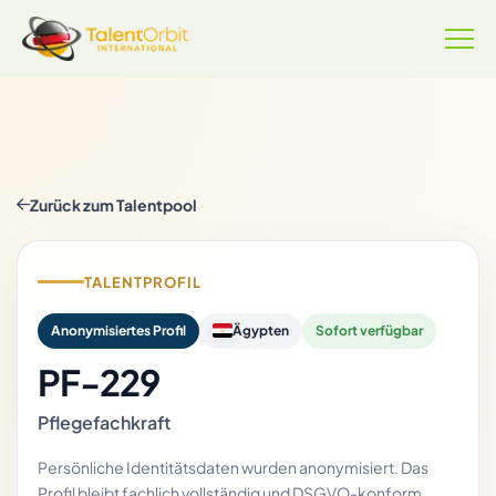
Zurück zum Talentpool
TALENTPROFIL
Anonymisiertes Profil
Ägypten
Sofort verfügbar
PF-229
Pflegefachkraft
Persönliche Identitätsdaten wurden anonymisiert. Das
Profil bleibt fachlich vollständig und DSGVO-konform